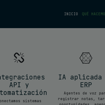
INICIO
QUÉ HACEM
ntegraciones
IA aplicada
API y
ERP
tomatización
Agentes de voz pa
registrar notas, tar
onectamos sistemas
oportunidades, agen