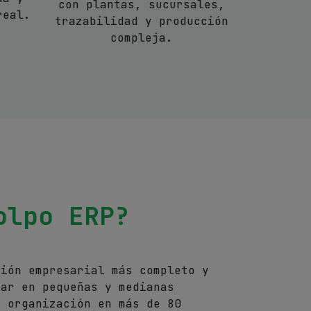
con plantas, sucursales,
real.
trazabilidad y producción
compleja.
olpo ERP?
tión empresaria
l más completo y
tar en pequeñas y medianas
u organización en más de 80